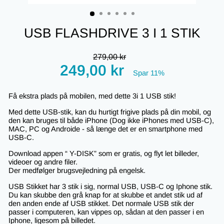
(ESC)
USB FLASHDRIVE 3 I 1 STIK
Regular
279,00 kr
price
Tilbudspris
249,00 kr
Spar 11%
Få ekstra plads på mobilen, med dette 3i 1 USB stik!
Med dette USB-stik, kan du hurtigt frigive plads på din mobil, og
den
kan bruges til både iPhone (Dog ikke iPhones med USB-C),
MAC, PC og Androide - så længe det er en smartphone med
USB-C.
Download appen “ Y-DISK” som er gratis, og flyt let billeder,
videoer og andre filer.
Der medfølger brugsvejledning på engelsk.
USB Stikket har 3 stik i sig, normal USB, USB-C og Iphone stik.
Du kan skubbe den grå knap for at skubbe et andet stik ud af
den anden ende af USB stikket. Det normale USB stik der
passer i computeren, kan vippes op, sådan at den passer i en
Iphone, ligesom på billedet.