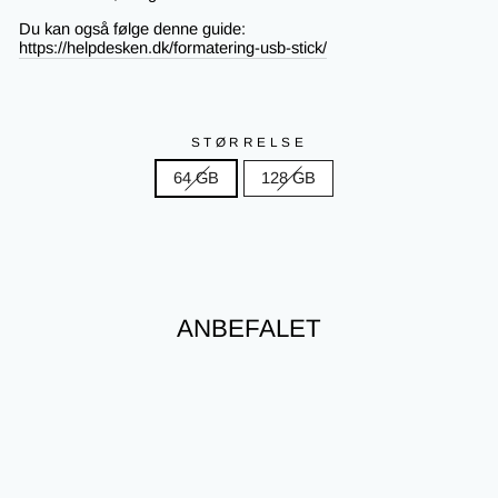
Du kan også følge denne guide:
https://helpdesken.dk/formatering-usb-stick/
STØRRELSE
64 GB
128 GB
ANBEFALET
Nyhed
Spar 11%