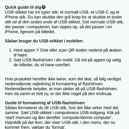
Quick guide til dig😃
USB-stikket har tre typer stik: et normalt USB, et USB-C og et
iPhone-stik. Du kan skubbe den grå knap for at skubbe et andet
stik ud af den anden ende af USB-stikket. Det normale USB-stik,
der passer i computeren, kan vippes op, så det passer i en
iPhone, ligesom på billedet.
Sådan bruger du USB-stikket i mobilen:
Hent appen Y Disk eller scan QR-koden nederst på æsken
til højre.
Sæt USB-flashdriven i din mobil. Gå ind på appen og vælg
de billeder, du vil have overført.
Hvis produktet herefter ikke kører, som det skal, så følg venligst
nedenstående vejledning til formatering af flashdriven.
Nedenstående betyder, at man sletter alt på USB-flashdriven,
men da varen er helt ny, er der ikke noget på den endnu🙏
Guide til formatering af USB-flashdriven:
Sådan formaterer du dit USB-stik, hvis det ikke virker med det
samme. Sæt USB-stikket i computerens USB-indgang. Klik på
'start'-menuen og åbn derefter 'computer/denne computer'.
Højreklik på det ikon, der viser USB-stik. I den menu, der nu
kommer frem, vælger du 'format'.