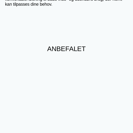
kan tilpasses dine behov.
ANBEFALET
Nyhed
Solseng med Polstring - i
Sammenklappeligt
Design
895,00 kr