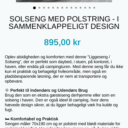
(ESC)
SOLSENG MED POLSTRING - I
SAMMENKLAPPELIGT DESIGN
Regular
895,00 kr
price
Oplev alsidigheden og komforten med denne "Liggeseng /
Solseng", der er perfekt som daybed, i stuen, på kontoret, i
haven, eller endda på campingturen. Med denne seng får du ikke
kun et praktisk og behageligt hvileområde, men også en
pladsbesparende løsning, der er nem at transportere og
opbevare.
🌞
Perfekt til Indendørs og Udendørs Brug
Brug den som en ekstra gæsteseng derhjemme eller som en
solseng i haven. Den er også ideel til camping, hvor dens
hævede design sikrer, at du ligger behageligt væk fra kulde og
fugt.
🛏️
Komfortabel og Praktisk
Sengen måler 70x190 cm og er polstret med blødt materiale for