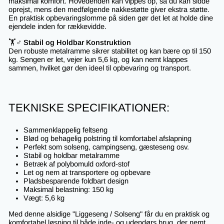
maksimal komfort. Hovedenden kan vippes op, så du kan sidde
oprejst, mens den medfølgende nakkestøtte giver ekstra støtte.
En praktisk opbevaringslomme på siden gør det let at holde dine
ejendele inden for rækkevidde.
🏋️♂️
Stabil og Holdbar Konstruktion
Den robuste metalramme sikrer stabilitet og kan bære op til 150
kg. Sengen er let, vejer kun 5,6 kg, og kan nemt klappes
sammen, hvilket gør den ideel til opbevaring og transport.
TEKNISKE SPECIFIKATIONER:
Sammenklappelig feltseng
Blød og behagelig polstring til komfortabel afslapning
Perfekt som solseng, campingseng, gæsteseng osv.
Stabil og holdbar metalramme
Betræk af polybomuld oxford-stof
Let og nem at transportere og opbevare
Pladsbesparende foldbart design
Maksimal belastning: 150 kg
Vægt: 5,6 kg
Med denne alsidige "Liggeseng / Solseng" får du en praktisk og
komfortabel løsning til både inde- og udendørs brug, der nemt