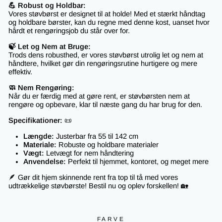
💪 Robust og Holdbar:
Vores
støv
børst
er designet til at holde! Med et stærkt håndtag
og holdbare børster, kan du regne med denne kost, uanset hvor
hårdt et rengøringsjob du står over for.
🍃 Let og Nem at Bruge:
Trods dens robusthed, er vores
støv
børst
utrolig let og nem at
håndtere, hvilket gør din rengøringsrutine hurtigere og mere
effektiv.
🧼 Nem Rengøring:
Når du er færdig med at gøre rent, er
støv
børsten
nem at
rengøre og opbevare, klar til næste gang du har brug for den.
Specifikationer:
📜
Længde:
Justerbar fra 55 til 142 cm
Materiale:
Robuste og holdbare materialer
Vægt:
Letvægt for nem håndtering
Anvendelse:
Perfekt til hjemmet, kontoret, og meget mere
🪶 Gør dit hjem skinnende rent fra top til tå med vores
udtrækkelige støvbørste! Bestil nu og oplev forskellen! 🏡
FARVE