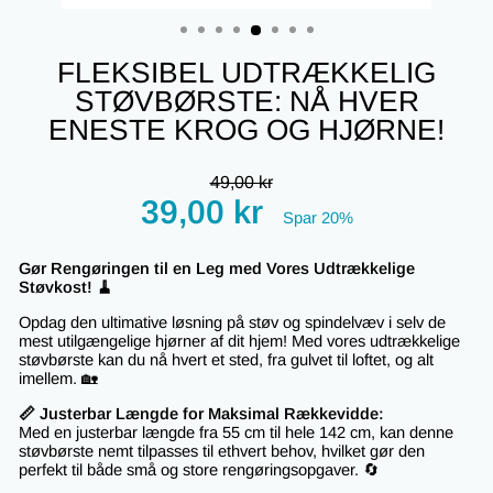
(ESC)
FLEKSIBEL UDTRÆKKELIG
STØVBØRSTE: NÅ HVER
ENESTE KROG OG HJØRNE!
Regular
49,00 kr
price
Tilbudspris
39,00 kr
Spar 20%
Gør Rengøringen til en Leg med Vores Udtrækkelige
Støvkost! 🧹
Opdag den ultimative løsning på støv og spindelvæv i selv de
mest utilgængelige hjørner af dit hjem! Med vores udtrækkelige
støv
børste
kan du nå hvert et sted, fra gulvet til loftet, og alt
imellem. 🏡
📏 Justerbar Længde for Maksimal Rækkevidde:
Med en justerbar længde fra 55 cm til hele 142 cm, kan denne
støv
børste
nemt tilpasses til ethvert behov, hvilket gør den
perfekt til både små og store rengøringsopgaver. 🔄