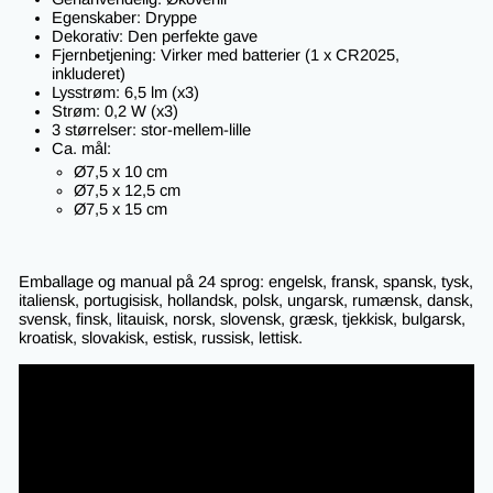
Egenskaber: Dryppe
Dekorativ: Den perfekte gave
Fjernbetjening: Virker med batterier (1 x CR2025,
inkluderet)
Lysstrøm: 6,5 lm (x3)
Strøm: 0,2 W (x3)
3 størrelser: stor-mellem-lille
Ca. mål:
Ø7,5 x 10 cm
Ø7,5 x 12,5 cm
Ø7,5 x 15 cm
Emballage og manual på 24 sprog: engelsk, fransk, spansk, tysk,
italiensk, portugisisk, hollandsk, polsk, ungarsk, rumænsk, dansk,
svensk, finsk, litauisk, norsk, slovensk, græsk, tjekkisk, bulgarsk,
kroatisk, slovakisk, estisk, russisk, lettisk.