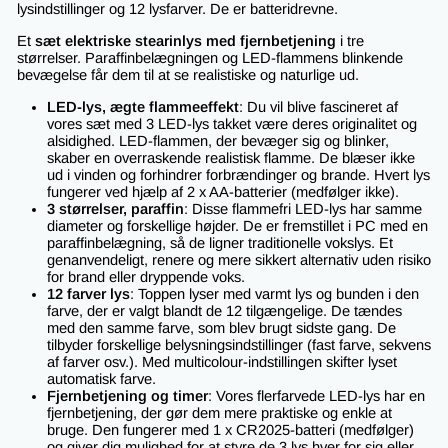
lysindstillinger og 12 lysfarver. De er batteridrevne.
Et
sæt elektriske stearinlys med fjernbetjening
i tre
størrelser. Paraffinbelægningen og LED-flammens blinkende
bevægelse får dem til at se realistiske og naturlige ud.
LED-lys, ægte flammeeffekt
: Du vil blive fascineret af
vores sæt med 3 LED-lys takket være deres originalitet og
alsidighed. LED-flammen, der bevæger sig og blinker,
skaber en overraskende realistisk flamme. De blæser ikke
ud i vinden og forhindrer forbrændinger og brande. Hvert lys
fungerer ved hjælp af 2 x AA-batterier (medfølger ikke).
3 størrelser, paraffin
: Disse flammefri LED-lys har samme
diameter og forskellige højder. De er fremstillet i PC med en
paraffinbelægning, så de ligner traditionelle vokslys. Et
genanvendeligt, renere og mere sikkert alternativ uden risiko
for brand eller dryppende voks.
12 farver lys
: Toppen lyser med varmt lys og bunden i den
farve, der er valgt blandt de 12 tilgængelige. De tændes
med den samme farve, som blev brugt sidste gang. De
tilbyder forskellige belysningsindstillinger (fast farve, sekvens
af farver osv.). Med multicolour-indstillingen skifter lyset
automatisk farve.
Fjernbetjening og timer
: Vores flerfarvede LED-lys har en
fjernbetjening, der gør dem mere praktiske og enkle at
bruge. Den fungerer med 1 x CR2025-batteri (medfølger)
og giver dig mulighed for at styre de 3 lys hver for sig eller