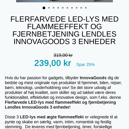
(ESC)
FLERFARVEDE LED-LYS MED
FLAMMEEFFEKT OG
FJERNBETJENING LENDLES
INNOVAGOODS 3 ENHEDER
Regular
319,00 kr
price
Tilbudspris
239,00 kr
Spar 25%
Hvis du har passion for gadgets, tilbyder
InnovaGoods
dig de
bedste og mest originale nye produkter til hjemmet, bilen, rejser,
børn, teknologi, underholdning osv! Se det store udvalg af
produkter af høj kvalitet, som skiller sig ud takket være deres
funktionalitet, effektivitet og innovative design, som f.eks. denne
Flerfarvede LED-lys med flammeeffekt og fjernbetjening
Lendles InnovaGoods 3 enheder
!
Disse 3
LED-lys med ægte flammeeffekt
er velegnede til at
pynte og skabe en særlig, varm, intim, romantisk og festlig
stemning. De leveres med fjernbetjening, timer, forskellige