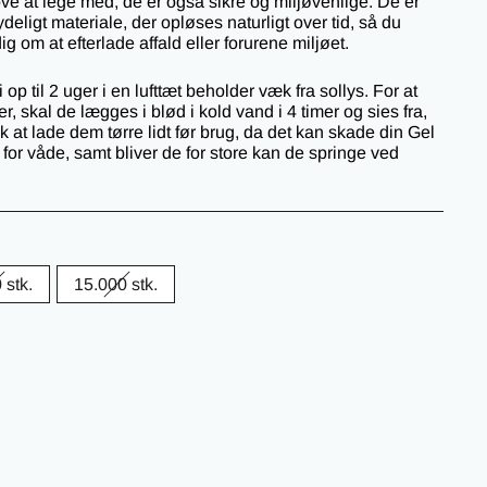
ove at lege med, de er også sikre og miljøvenlige. De er
deligt materiale, der opløses naturligt over tid, så du
 om at efterlade affald eller forurene miljøet.
 op til 2 uger i en lufttæt beholder væk fra sollys. For at
r, skal de lægges i blød i kold vand i 4 timer og sies fra,
 at lade dem tørre lidt før brug, da det kan skade din Gel
 for våde, samt bliver de for store kan de springe ved
 stk.
15.000 stk.