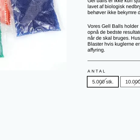
Gel balls er ikke kun sj
lavet af biologisk nedbry
behøver ikke bekymre dig
Vores Gell Balls holder i
opnå de bedste resultate
når de skal bruges. Husk
Blaster hvis kuglerne er
affyring.
ANTAL
5.000 stk.
10.000