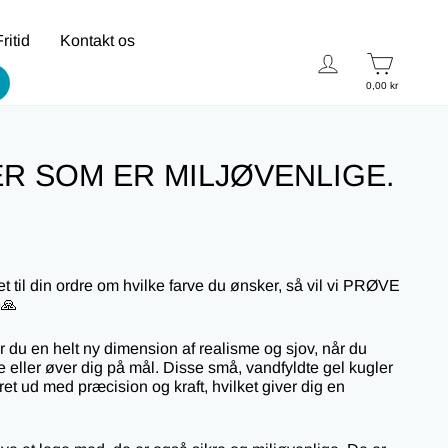
ritid
Kontakt os
Log in
Cart
0,00 kr
R SOM ER MILJØVENLIGE.
tet til din ordre om hvilke farve du ønsker, så vil vi PRØVE
e
🙏
r du en helt ny dimension af realisme og sjov, når du
eller øver dig på mål. Disse små, vandfyldte gel kugler
furet ud med præcision og kraft, hvilket giver dig en