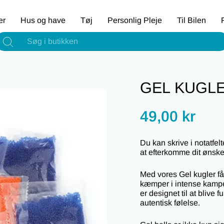
er
Hus og have
Tøj
Personlig Pleje
Til Bilen
F
Søg
GEL KUGLE
Regular
49,00 kr
price
Du kan skrive i notatfel
at efterkomme dit ønsk
Med vores Gel kugler få
kæmper i intense kampe 
er designet til at blive 
autentisk følelse.