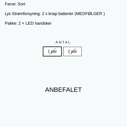
Farve: Sort
Lys Strømforsyning: 2 x knap batterier (MEDFØLGER )
Pakke: 2 × LED handsker
ANTAL
1 par
2 par
ANBEFALET
Nyhed
Spar 67%