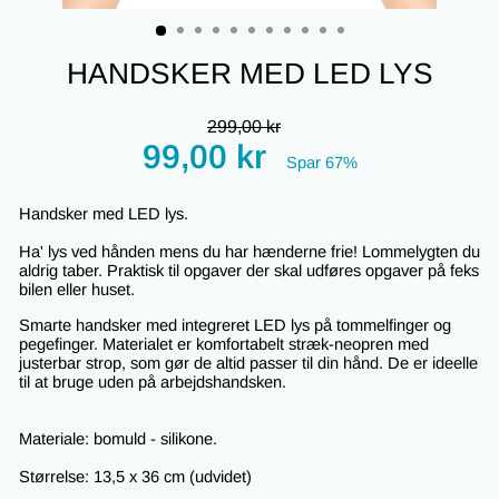
(ESC)
HANDSKER MED LED LYS
Regular
299,00 kr
price
Tilbudspris
99,00 kr
Spar 67%
Handsker med LED lys.
Ha' lys ved hånden mens du har hænderne frie! Lommelygten du
aldrig taber. Praktisk til opgaver der skal udføres opgaver på feks
bilen eller huset.
Smarte handsker med integreret LED lys på tommelfinger og
pegefinger. Materialet er komfortabelt stræk-neopren med
justerbar strop, som gør de altid passer til din hånd. De er ideelle
til at bruge uden på arbejdshandsken.
Materiale: bomuld - silikone.
Størrelse: 13,5 x 36 cm (udvidet)