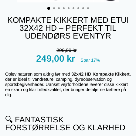
(ESC)
KOMPAKTE KIKKERT MED ETUI
32X42 HD – PERFEKT TIL
UDENDØRS EVENTYR
Regular
299,00 kr
price
Tilbudspris
249,00 kr
Spar 17%
Oplev naturen som aldrig før med
32x42 HD Kompakte Kikkert
,
der er ideel til vandreture, camping, dyreobservation og
sportsbegivenheder. Uanset vejrforholdene leverer disse kikkert
en skarp og klar billedkvalitet, der bringer detaljerne tættere på
dig.
🔍 FANTASTISK
FORSTØRRELSE OG KLARHED