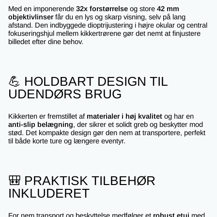
Med en imponerende
32x forstørrelse
og store
42 mm
objektivlinser
får du en lys og skarp visning, selv på lang
afstand. Den indbyggede dioptrijustering i højre okular og central
fokuseringshjul mellem kikkertrørene gør det nemt at finjustere
billedet efter dine behov.
💪 HOLDBART DESIGN TIL
UDENDØRS BRUG
Kikkerten er fremstillet af
materialer i høj kvalitet
og har en
anti-slip belægning
, der sikrer et solidt greb og beskytter mod
stød. Det kompakte design gør den nem at transportere, perfekt
til både korte ture og længere eventyr.
🎒 PRAKTISK TILBEHØR
INKLUDERET
For nem transport og beskyttelse medfølger et
robust etui
med