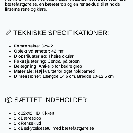
bæltefastgørelse, en
bærestrop
og en
renseklud
til at holde
linserne rene og klare.
📏 TEKNISKE SPECIFIKATIONER:
Forstørrelse:
32x42
Objektivdiameter:
42 mm
Dioptrijustering:
I højre okular
Fokusjustering:
Central på broen
Belægning:
Anti-slip for bedre greb
Materiale:
Høj kvalitet for øget holdbarhed
Dimensioner:
Længde 14,5 cm, Bredde 10-12,5 cm
📦 SÆTTET INDEHOLDER:
1 x 32x42 HD Kikkert
1 x Bærestrop
1 x Renseklud
1 x Beskyttelsesetui med bæltefastgørelse