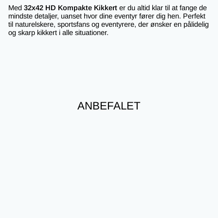
Med
32x42 HD Kompakte Kikkert
er du altid klar til at fange de
mindste detaljer, uanset hvor dine eventyr fører dig hen. Perfekt
til naturelskere, sportsfans og eventyrere, der ønsker en pålidelig
og skarp kikkert i alle situationer.
ANBEFALET
Nyhed
Spar 17%
Kompakte Kikkert med
Etui 32x42 HD – Perfekt