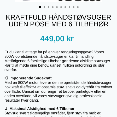
(ESC)
KRAFTFULD HÅNDSTØVSUGER
UDEN POSE MED 6 TILBEHØR
Regular
449,00 kr
price
Er du klar til at tage fat på enhver rengøringsopgave? Vores
800W opretstående håndstøvsuger er klar til handling!
Medfølgende 6 forskellige tilbehør gør denne alsidige støvsuger
klar til at møde dine behov, uanset hvilken udfordring du står
overfor.
💨
Imponerende Sugekraft
Med en 800W motor leverer denne opretstående håndstøvsuger
nok kraft til effektivt at opsamle støv, snavs og dyrehår fra enhver
overflade. Uanset om du rengør et tæppe, parketgulv eller en
anden overflade, vil vores støvsuger give dig professionelle
resultater hver gang.
🧹
Maksimal Alsidighed med 6 Tilbehør
Støvsug svært tilgængelige områder, fjern støv fra møbler,