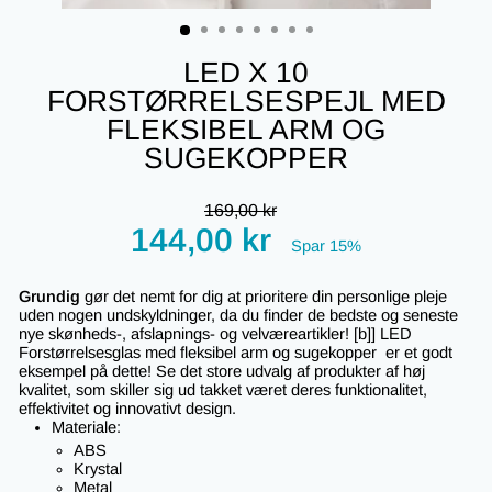
(ESC)
LED X 10
FORSTØRRELSESPEJL MED
FLEKSIBEL ARM OG
SUGEKOPPER
Regular
169,00 kr
price
Tilbudspris
144,00 kr
Spar 15%
Grundig
gør det nemt for dig at prioritere din personlige pleje
uden nogen undskyldninger, da du finder de bedste og seneste
nye skønheds-, afslapnings- og velværeartikler! [b]] LED
Forstørrelsesglas med fleksibel arm og sugekopper er et godt
eksempel på dette! Se det store udvalg af produkter af høj
kvalitet, som skiller sig ud takket været deres funktionalitet,
effektivitet og innovativt design.
Materiale:
ABS
Krystal
Metal