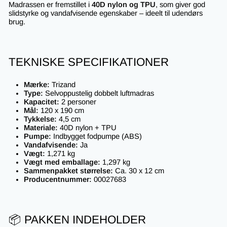
Madrassen er fremstillet i
40D nylon og TPU
, som giver god
slidstyrke og vandafvisende egenskaber – ideelt til udendørs
brug.
TEKNISKE SPECIFIKATIONER
Mærke:
Trizand
Type:
Selvoppustelig dobbelt luftmadras
Kapacitet:
2 personer
Mål:
120 x 190 cm
Tykkelse:
4,5 cm
Materiale:
40D nylon + TPU
Pumpe:
Indbygget fodpumpe (ABS)
Vandafvisende:
Ja
Vægt:
1,271 kg
Vægt med emballage:
1,297 kg
Sammenpakket størrelse:
Ca. 30 x 12 cm
Producentnummer:
00027683
📦 PAKKEN INDEHOLDER