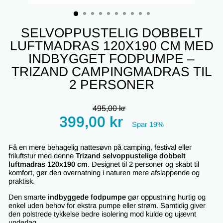
(ESC)
SELVOPPUSTELIG DOBBELT
LUFTMADRAS 120X190 CM MED
INDBYGGET FODPUMPE –
TRIZAND CAMPINGMADRAS TIL
2 PERSONER
Regular
495,00 kr
price
Tilbudspris
399,00 kr
Spar 19%
Få en mere behagelig nattesøvn på camping, festival eller
friluftstur med denne
Trizand selvoppustelige dobbelt
luftmadras 120x190 cm
. Designet til 2 personer og skabt til
komfort, gør den overnatning i naturen mere afslappende og
praktisk.
Den smarte
indbyggede fodpumpe
gør oppustning hurtig og
enkel uden behov for ekstra pumpe eller strøm. Samtidig giver
den polstrede tykkelse bedre isolering mod kulde og ujævnt
underlag.