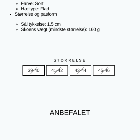
Farve:
Sort
Hæltype:
Flad
Størrelse og pasform
Sål tykkelse:
1,5 cm
Skoens vægt (mindste størrelse):
160 g
STØRRELSE
39-40
41-42
43-44
45-46
ANBEFALET
Nyhed
Spar 39%