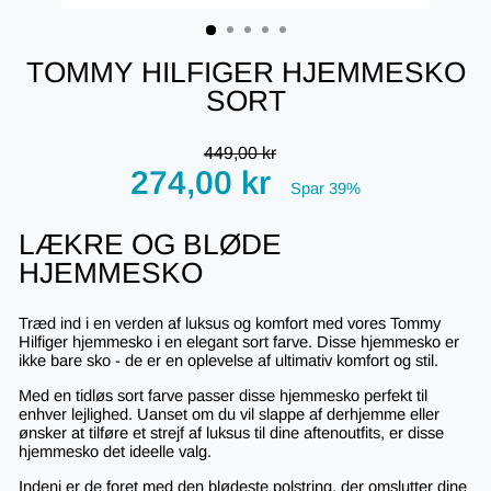
(ESC)
TOMMY HILFIGER HJEMMESKO
SORT
Regular
449,00 kr
price
Tilbudspris
274,00 kr
Spar 39%
LÆKRE OG BLØDE
HJEMMESKO
Træd ind i en verden af luksus og komfort med vores Tommy
Hilfiger hjemmesko i en elegant sort farve. Disse hjemmesko er
ikke bare sko - de er en oplevelse af ultimativ komfort og stil.
Med en tidløs sort farve passer disse hjemmesko perfekt til
enhver lejlighed. Uanset om du vil slappe af derhjemme eller
ønsker at tilføre et strejf af luksus til dine aftenoutfits, er disse
hjemmesko det ideelle valg.
Indeni er de foret med den blødeste polstring, der omslutter dine