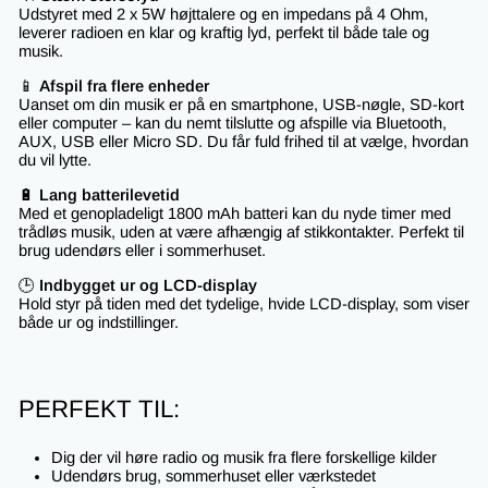
Udstyret med 2 x 5W højttalere og en impedans på 4 Ohm,
leverer radioen en klar og kraftig lyd, perfekt til både tale og
musik.
📱
Afspil fra flere enheder
Uanset om din musik er på en smartphone, USB-nøgle, SD-kort
eller computer – kan du nemt tilslutte og afspille via Bluetooth,
AUX, USB eller Micro SD. Du får fuld frihed til at vælge, hvordan
du vil lytte.
🔋
Lang batterilevetid
Med et genopladeligt 1800 mAh batteri kan du nyde timer med
trådløs musik, uden at være afhængig af stikkontakter. Perfekt til
brug udendørs eller i sommerhuset.
🕒
Indbygget ur og LCD-display
Hold styr på tiden med det tydelige, hvide LCD-display, som viser
både ur og indstillinger.
PERFEKT TIL:
Dig der vil høre radio og musik fra flere forskellige kilder
Udendørs brug, sommerhuset eller værkstedet