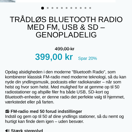
(ESC)
TRÅDLØS BLUETOOTH RADIO
MED FM, USB & SD –
GENOPLADELIG
Regular
499,00 kr
price
Tilbudspris
399,00 kr
Spar 20%
Opdag alsidigheden i den moderne "Bluetooth Radio", som
kombinerer klassisk FM-radio med moderne teknologi, så du kan
nyde din yndlingsmusik, podcasts eller radiokanaler – når som
helst og hvor som helst. Med mulighed for at gemme op til 50
radiostationer og afspille filer fra både USB, SD-kort og
Bluetooth-enheder, er denne radio det perfekte valg til hjemmet,
værkstedet eller på farten.
📻
FM-radio med 50 forud indstillinger
Indstil og gem op til 50 af dine yndlings stationer, så du nemt og
hurtigt kan finde dem igen – uden besvær.
🔊
Stærk stereolyd